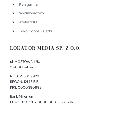
Księgarnia
Wydawnictwo
AtelierPIO
Tylko dobre książki
LOKATOR MEDIA SP. Z O.O.
ul. MOSTOWA 1 /1U
31-061 Kraków
NIP: 6793059929
REGON: 121481313
KRS: 0000380898
Bank Millenium
PL 62 1160 2202 0000 0001 8387 2112