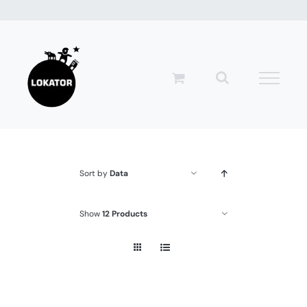
Przejdź
do
zawartości
Sort by
Data
Show
12 Products