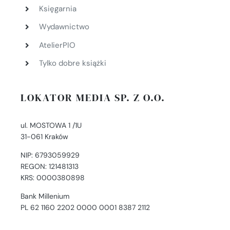
Księgarnia
Wydawnictwo
AtelierPIO
Tylko dobre książki
LOKATOR MEDIA SP. Z O.O.
ul. MOSTOWA 1 /1U
31-061 Kraków
NIP: 6793059929
REGON: 121481313
KRS: 0000380898
Bank Millenium
PL 62 1160 2202 0000 0001 8387 2112