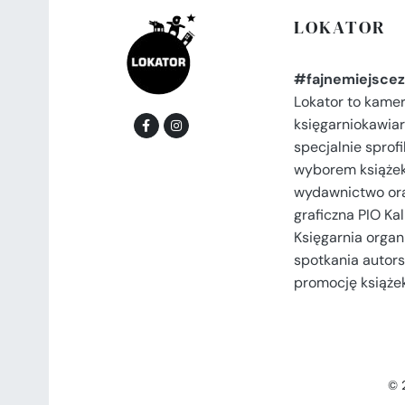
LOKATOR
#fajnemiejscez
Lokator to kame
księgarniokawiar
specjalnie spro
wyborem książek
wydawnictwo or
graficzna PIO Kal
Księgarnia organi
spotkania autors
promocję książek
© 