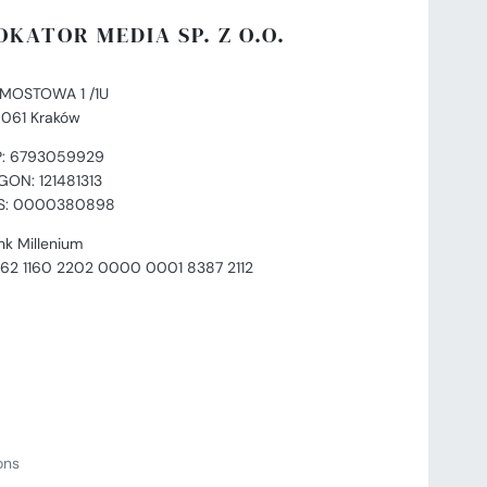
OKATOR MEDIA SP. Z O.O.
. MOSTOWA 1 /1U
-061 Kraków
P: 6793059929
GON: 121481313
S: 0000380898
nk Millenium
 62 1160 2202 0000 0001 8387 2112
ions