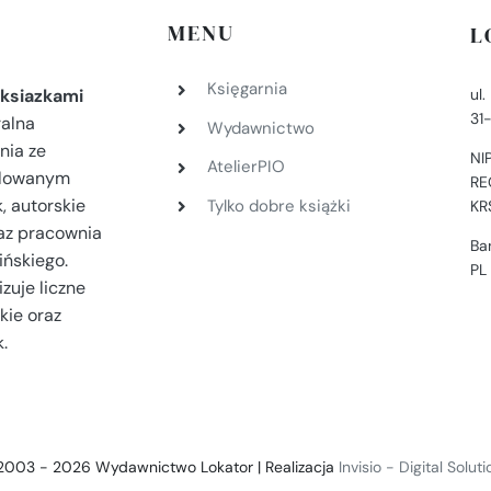
MENU
L
Księgarnia
ul
ksiazkami
31
ralna
Wydawnictwo
nia ze
NI
AtelierPIO
filowanym
RE
, autorskie
Tylko dobre książki
KR
az pracownia
Ba
ińskiego.
PL
zuje liczne
kie oraz
.
2003 - 2026 Wydawnictwo Lokator | Realizacja
Invisio - Digital Solut