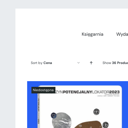
Przejdź
do
zawartości
Księgarnia
Wyda
Sort by
Cena
Show
36 Produ