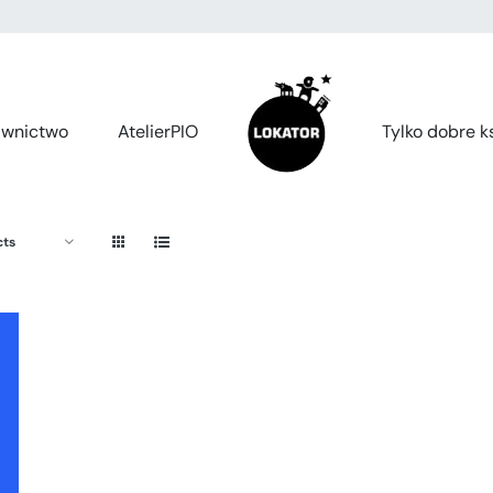
wnictwo
AtelierPIO
Tylko dobre ks
cts