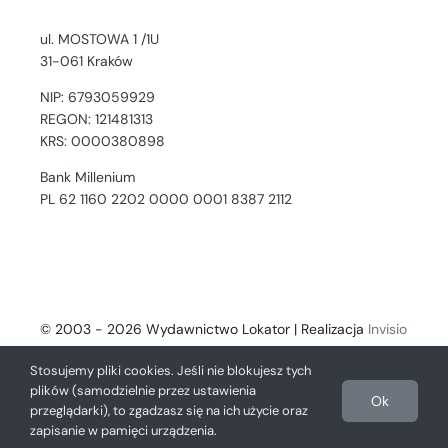
ul. MOSTOWA 1 /1U
31-061 Kraków
NIP: 6793059929
REGON: 121481313
KRS: 0000380898
Bank Millenium
PL 62 1160 2202 0000 0001 8387 2112
© 2003 - 2026 Wydawnictwo Lokator | Realizacja
Invisio
- Digital Solutions
Stosujemy pliki cookies. Jeśli nie blokujesz tych
plików (samodzielnie przez ustawienia
Ok
przeglądarki), to zgadzasz się na ich użycie oraz
zapisanie w pamięci urządzenia.