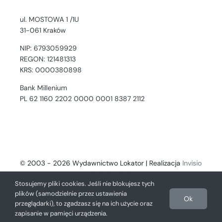
ul. MOSTOWA 1 /1U
31-061 Kraków
NIP: 6793059929
REGON: 121481313
KRS: 0000380898
Bank Millenium
PL 62 1160 2202 0000 0001 8387 2112
© 2003 - 2026 Wydawnictwo Lokator | Realizacja
Invisio
- Digital Solutions
Stosujemy pliki cookies. Jeśli nie blokujesz tych
plików (samodzielnie przez ustawienia
Ok
przeglądarki), to zgadzasz się na ich użycie oraz
zapisanie w pamięci urządzenia.