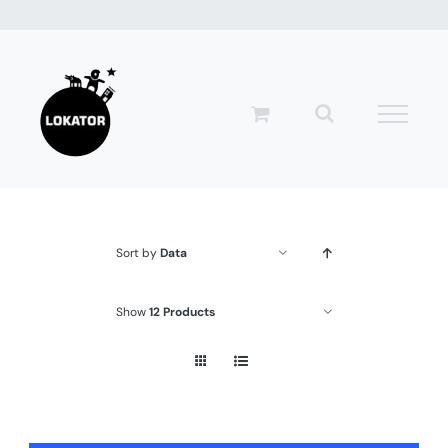
Przejdź
do
zawartości
Sort by
Data
Show
12 Products