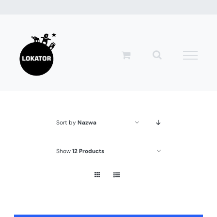
Przejdź
do
zawartości
Sort by
Nazwa
Show
12 Products