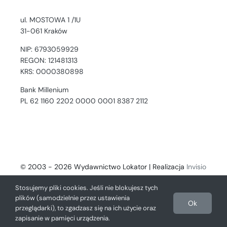
ul. MOSTOWA 1 /1U
31-061 Kraków
NIP: 6793059929
REGON: 121481313
KRS: 0000380898
Bank Millenium
PL 62 1160 2202 0000 0001 8387 2112
© 2003 - 2026 Wydawnictwo Lokator | Realizacja
Invisio
- Digital Solutions
Stosujemy pliki cookies. Jeśli nie blokujesz tych
plików (samodzielnie przez ustawienia
Ok
przeglądarki), to zgadzasz się na ich użycie oraz
zapisanie w pamięci urządzenia.