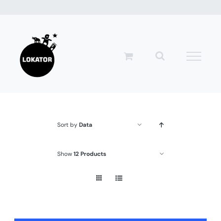
Przejdź
do
zawartości
Sort by
Data
Show
12 Products