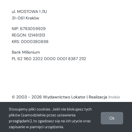
ul. MOSTOWA 1 /1U
31-061 Kraków
NIP: 6793059929
REGON: 121481313
KRS: 0000380898
Bank Millenium
PL 62 1160 2202 0000 0001 8387 2112
© 2003 - 2026 Wydawnictwo Lokator | Realizacja
Invisio
- Digital Solutions
Stosujemy pliki cookies. Jeśli nie blokujesz tych
plików (samodzielnie przez ustawienia
Ok
przeglądarki), to zgadzasz się na ich użycie oraz
zapisanie w pamięci urządzenia.