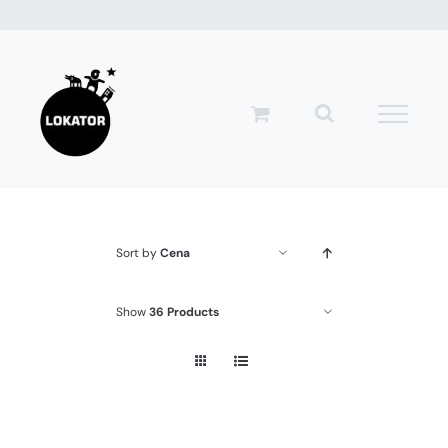
Przejdź
do
zawartości
Sort by
Cena
Show
36 Products