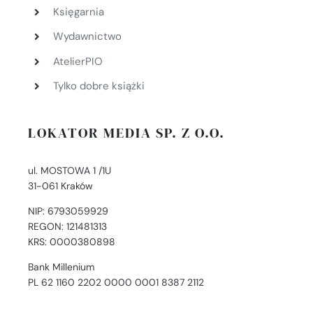
Księgarnia
Wydawnictwo
AtelierPIO
Tylko dobre książki
LOKATOR MEDIA SP. Z O.O.
ul. MOSTOWA 1 /1U
31-061 Kraków
NIP: 6793059929
REGON: 121481313
KRS: 0000380898
Bank Millenium
PL 62 1160 2202 0000 0001 8387 2112