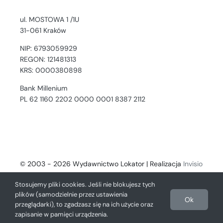
ul. MOSTOWA 1 /1U
31-061 Kraków
NIP: 6793059929
REGON: 121481313
KRS: 0000380898
Bank Millenium
PL 62 1160 2202 0000 0001 8387 2112
© 2003 - 2026 Wydawnictwo Lokator | Realizacja
Invisio
- Digital Solutions
Stosujemy pliki cookies. Jeśli nie blokujesz tych
plików (samodzielnie przez ustawienia
Ok
przeglądarki), to zgadzasz się na ich użycie oraz
zapisanie w pamięci urządzenia.