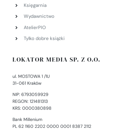
Księgarnia
Wydawnictwo
AtelierPIO
Tylko dobre książki
LOKATOR MEDIA SP. Z O.O.
ul. MOSTOWA 1 /1U
31-061 Kraków
NIP: 6793059929
REGON: 121481313
KRS: 0000380898
Bank Millenium
PL 62 1160 2202 0000 0001 8387 2112