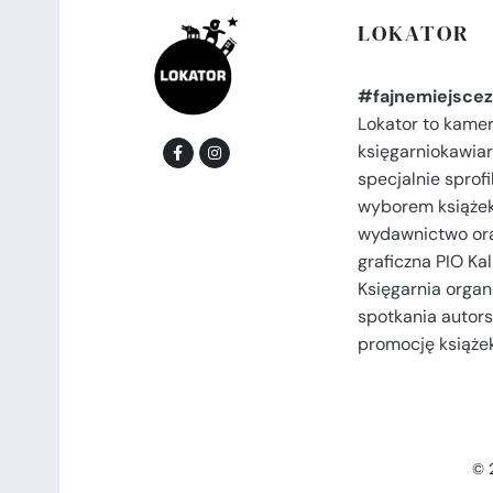
LOKATOR
#fajnemiejscez
Lokator to kame
księgarniokawiar
specjalnie spro
wyborem książek
wydawnictwo or
graficzna PIO Kal
Księgarnia organi
spotkania autors
promocję książek
© 