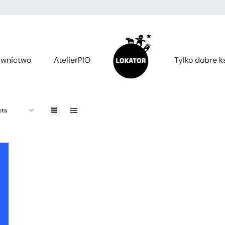
wnictwo
AtelierPIO
Tylko dobre ks
cts