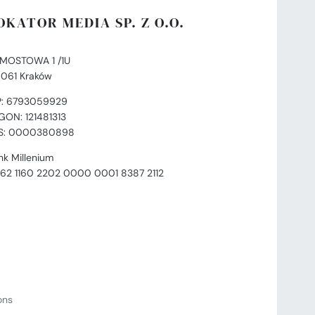
OKATOR MEDIA SP. Z O.O.
. MOSTOWA 1 /1U
-061 Kraków
P: 6793059929
GON: 121481313
S: 0000380898
nk Millenium
 62 1160 2202 0000 0001 8387 2112
ions