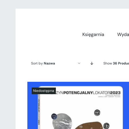
Przejdź
do
zawartości
Księgarnia
Wyda
Sort by
Nazwa
Show
36 Produ