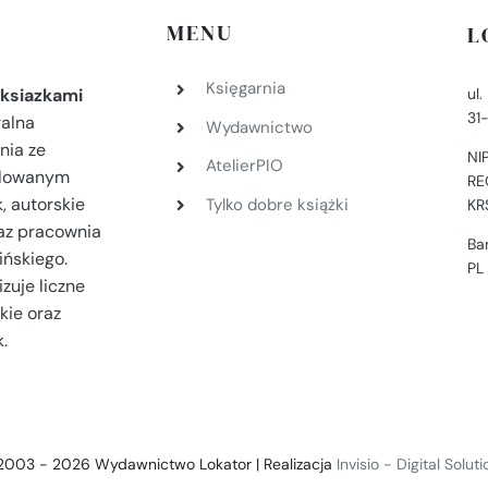
MENU
L
Księgarnia
ul
ksiazkami
31
ralna
Wydawnictwo
nia ze
NI
AtelierPIO
filowanym
RE
, autorskie
Tylko dobre książki
KR
az pracownia
Ba
ińskiego.
PL
zuje liczne
kie oraz
.
2003 - 2026 Wydawnictwo Lokator | Realizacja
Invisio - Digital Solut