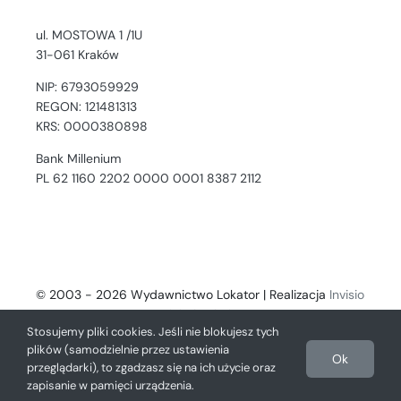
ul. MOSTOWA 1 /1U
31-061 Kraków
NIP: 6793059929
REGON: 121481313
KRS: 0000380898
Bank Millenium
PL 62 1160 2202 0000 0001 8387 2112
© 2003 - 2026 Wydawnictwo Lokator | Realizacja
Invisio
- Digital Solutions
Stosujemy pliki cookies. Jeśli nie blokujesz tych
plików (samodzielnie przez ustawienia
Ok
przeglądarki), to zgadzasz się na ich użycie oraz
zapisanie w pamięci urządzenia.