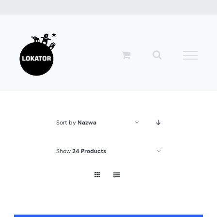
Przejdź
do
zawartości
Sort by
Nazwa
Show
24 Products