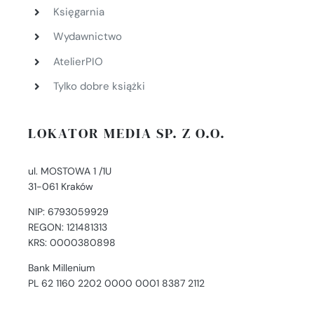
Księgarnia
Wydawnictwo
AtelierPIO
Tylko dobre książki
LOKATOR MEDIA SP. Z O.O.
ul. MOSTOWA 1 /1U
31-061 Kraków
NIP: 6793059929
REGON: 121481313
KRS: 0000380898
Bank Millenium
PL 62 1160 2202 0000 0001 8387 2112