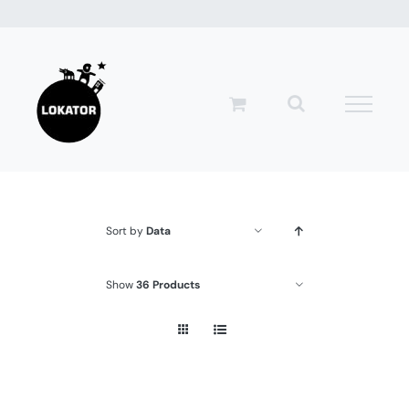
Przejdź
do
zawartości
Sort by
Data
Show
36 Products