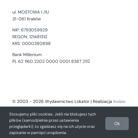
ul. MOSTOWA 1 /1U
31-061 Kraków
NIP: 6793059929
REGON: 121481313
KRS: 0000380898
Bank Millenium
PL 62 1160 2202 0000 0001 8387 2112
© 2003 - 2026 Wydawnictwo Lokator | Realizacja
Invisio
- Digital Solutions
Stosujemy pliki cookies. Jeśli nie blokujesz tych
plików (samodzielnie przez ustawienia
Ok
przeglądarki), to zgadzasz się na ich użycie oraz
zapisanie w pamięci urządzenia.