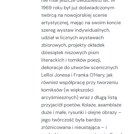
nie miał jeszcze dwudziestu lat. W
1969 roku był już doświadczonym
twórcą na nowojorskiej scenie
artystycznej, mając na swoim koncie
szereg wystaw indywidualnych,
udział w licznych wystawach
zbiorowych, projekty okładek
dziesiątek niszowych pism
literackich i tomików poezji,
dekoracje do utworów scenicznych
LeRoi Jonesa i Franka O’Hary, jak
również współpracę przy tworzeniu
komiksów (w większości
arcyśmiesznych) wraz z długą listą
przyjaciół poetów. Kolaże, asamblaże
duże i małe, rysunki i olejne obrazy –
jego twórczość była bardzo
zróżnicowana i nieustająca – i