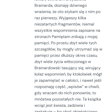
Brainarda, doznaję dziwnego
wrażenia, że oto stykam się z nim po
raz pierwszy. Wyjąwszy kilka
niezatartych fragmentów, niemal
wszystkie wspomnienia zapisane na
stronach Pamiętam znikają z mojej
pamięci. Po prostu zbyt wiele tych
szczegółów, by mogły utrzymać się w
pamięci przez dłuższy okres czasu,
zbyt wiele życia wtłoczonego w
Brainardowski tasujący się, wirujący
kolaż wspomnień, by ktokolwiek mógł
je zapamiętać w całości, i nawet jeśli
rozpoznaję część „wpisów” w chwili,
gdy wracam do nich ponownie, to
mnóstwa pozostałych nie. Ta książka
wciąż jest świeża, zadziwia i
zaskakuje – bo choć objętościowo