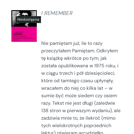
I REMEMBER
SZCZEGÓŁY
Nie pamiętam już, ile to razy
przeczytałem Pamiętam. Odkryłem
tę książkę wkrótce po tym, jak
została opublikowana w 1975 roku, i
w ciągu trzech i pół dziesięcioleci,
które od tamtego czasu upłynęły,
wracałem do niej co kilka lat – w
sumie być może siedem czy osiem
razy. Tekst nie jest długi (zaledwie
138 stron w pierwszym wydaniu), ale
zadziwia mnie to, że ilekroć (mimo
tych wielokrotnych poprzednich
lektur) otwieram arcydziełko