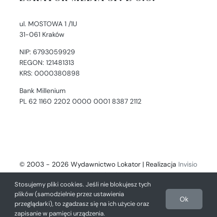
ul. MOSTOWA 1 /1U
31-061 Kraków
NIP: 6793059929
REGON: 121481313
KRS: 0000380898
Bank Millenium
PL 62 1160 2202 0000 0001 8387 2112
© 2003 - 2026 Wydawnictwo Lokator | Realizacja
Invisio
- Digital Solutions
Stosujemy pliki cookies. Jeśli nie blokujesz tych
plików (samodzielnie przez ustawienia
Ok
przeglądarki), to zgadzasz się na ich użycie oraz
zapisanie w pamięci urządzenia.