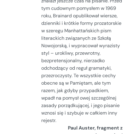
znalazł jeszcze czas na pisanie. Przed
tym cudownym pomysłem w 1969
roku, Brainard opublikował wiersze,
dzienniki i krótkie formy prozatorskie
w szeregu Manhattańskich pism
literackich związanych ze Szkołą
Nowojorską, i wypracował wyrazisty
styl – urokliwy, przewrotny,
bezpretensjonalny, nierzadko
odchodzący od reguł gramatyki,
przezroczysty. Te wszystkie cechy
obecne są w Pamiętam, ale tym
razem, jak gdyby przypadkiem,
wpadł na pomysł owej szczególnej
zasady porządkującej, i jego pisanie
wznosi się i szybuje w całkiem inny
rejestr.
Paul Auster, fragment z