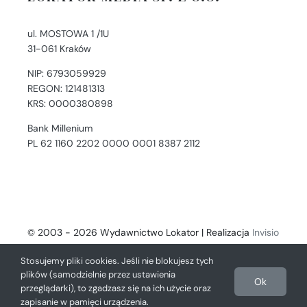
ul. MOSTOWA 1 /1U
31-061 Kraków
NIP: 6793059929
REGON: 121481313
KRS: 0000380898
Bank Millenium
PL 62 1160 2202 0000 0001 8387 2112
© 2003 - 2026 Wydawnictwo Lokator | Realizacja
Invisio
- Digital Solutions
Stosujemy pliki cookies. Jeśli nie blokujesz tych
plików (samodzielnie przez ustawienia
Ok
przeglądarki), to zgadzasz się na ich użycie oraz
zapisanie w pamięci urządzenia.