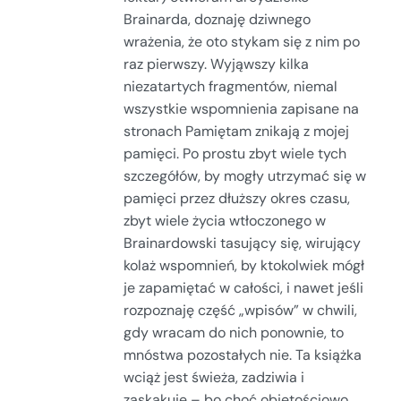
Brainarda, doznaję dziwnego
wrażenia, że oto stykam się z nim po
raz pierwszy. Wyjąwszy kilka
niezatartych fragmentów, niemal
wszystkie wspomnienia zapisane na
stronach Pamiętam znikają z mojej
pamięci. Po prostu zbyt wiele tych
szczegółów, by mogły utrzymać się w
pamięci przez dłuższy okres czasu,
zbyt wiele życia wtłoczonego w
Brainardowski tasujący się, wirujący
kolaż wspomnień, by ktokolwiek mógł
je zapamiętać w całości, i nawet jeśli
rozpoznaję część „wpisów” w chwili,
gdy wracam do nich ponownie, to
mnóstwa pozostałych nie. Ta książka
wciąż jest świeża, zadziwia i
zaskakuje – bo choć objętościowo