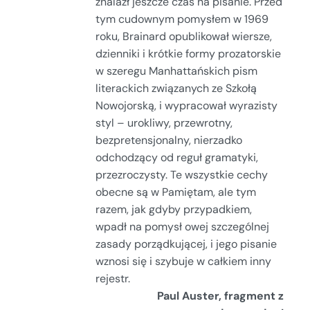
znalazł jeszcze czas na pisanie. Przed
tym cudownym pomysłem w 1969
roku, Brainard opublikował wiersze,
dzienniki i krótkie formy prozatorskie
w szeregu Manhattańskich pism
literackich związanych ze Szkołą
Nowojorską, i wypracował wyrazisty
styl – urokliwy, przewrotny,
bezpretensjonalny, nierzadko
odchodzący od reguł gramatyki,
przezroczysty. Te wszystkie cechy
obecne są w Pamiętam, ale tym
razem, jak gdyby przypadkiem,
wpadł na pomysł owej szczególnej
zasady porządkującej, i jego pisanie
wznosi się i szybuje w całkiem inny
rejestr.
Paul Auster, fragment z