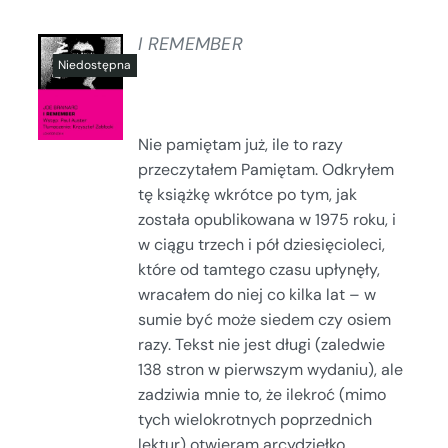
I REMEMBER
SZCZEGÓŁY
Nie pamiętam już, ile to razy
przeczytałem Pamiętam. Odkryłem
tę książkę wkrótce po tym, jak
została opublikowana w 1975 roku, i
w ciągu trzech i pół dziesięcioleci,
które od tamtego czasu upłynęły,
wracałem do niej co kilka lat – w
sumie być może siedem czy osiem
razy. Tekst nie jest długi (zaledwie
138 stron w pierwszym wydaniu), ale
zadziwia mnie to, że ilekroć (mimo
tych wielokrotnych poprzednich
lektur) otwieram arcydziełko