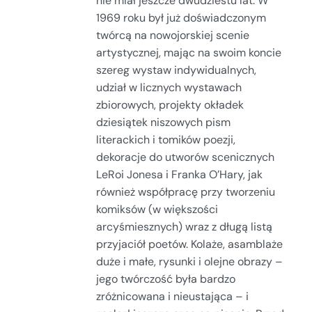
nie miał jeszcze dwudziestu lat. W
1969 roku był już doświadczonym
twórcą na nowojorskiej scenie
artystycznej, mając na swoim koncie
szereg wystaw indywidualnych,
udział w licznych wystawach
zbiorowych, projekty okładek
dziesiątek niszowych pism
literackich i tomików poezji,
dekoracje do utworów scenicznych
LeRoi Jonesa i Franka O’Hary, jak
również współpracę przy tworzeniu
komiksów (w większości
arcyśmiesznych) wraz z długą listą
przyjaciół poetów. Kolaże, asamblaże
duże i małe, rysunki i olejne obrazy –
jego twórczość była bardzo
zróżnicowana i nieustająca – i