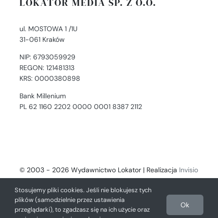
LOKATOR MEDIA SP. Z O.O.
ul. MOSTOWA 1 /1U
31-061 Kraków
NIP: 6793059929
REGON: 121481313
KRS: 0000380898
Bank Millenium
PL 62 1160 2202 0000 0001 8387 2112
© 2003 - 2026 Wydawnictwo Lokator | Realizacja
Invisio
- Digital Solutions
Stosujemy pliki cookies. Jeśli nie blokujesz tych
plików (samodzielnie przez ustawienia
Ok
przeglądarki), to zgadzasz się na ich użycie oraz