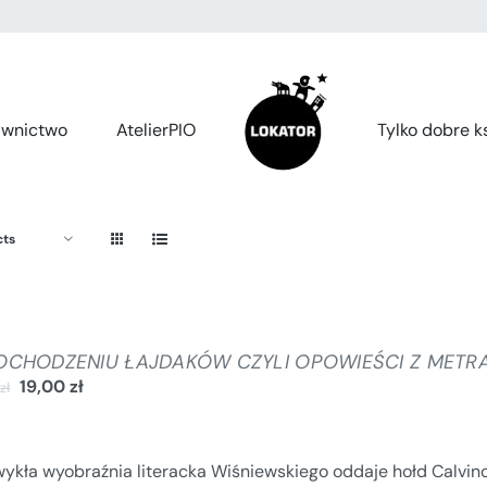
wnictwo
AtelierPIO
Tylko dobre ks
cts
OCHODZENIU ŁAJDAKÓW CZYLI OPOWIEŚCI Z METR
19,00
zł
0
zł
wykła wyobraźnia literacka Wiśniewskiego oddaje hołd Calvin