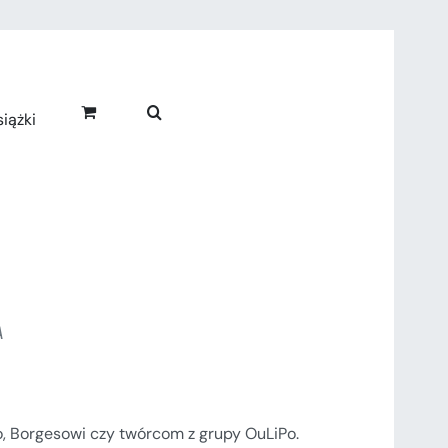
iążki
A
o, Borgesowi czy twórcom z grupy OuLiPo.