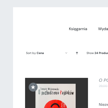
Przejdź
do
zawartości
Księgarnia
Wyda
Sort by
Cena
Show
24 Produ
O P
★
29,0
Niez