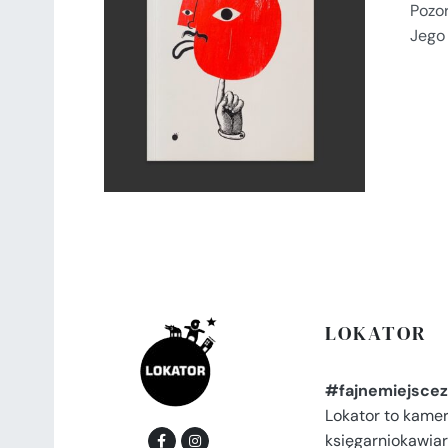
Pozo
DODAJ DO KOSZYKA
/
Jego
SZCZEGÓŁY
LOKATOR
#fajnemiejscez
Lokator to kame
księgarniokawiar