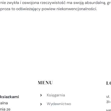
rnie zwykła i oswojona rzeczywistość ma swoją absurdalną, 
 proza to odświeżający powiew niekonwencjonalności.
MENU
L
Księgarnia
ul
ksiazkami
31
ralna
Wydawnictwo
nia ze
NI