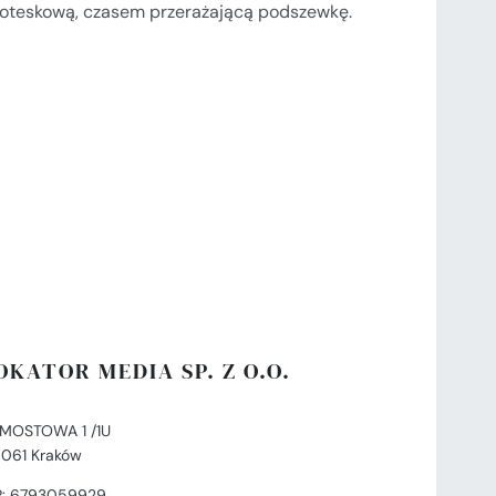
groteskową, czasem przerażającą podszewkę.
OKATOR MEDIA SP. Z O.O.
. MOSTOWA 1 /1U
-061 Kraków
P: 6793059929