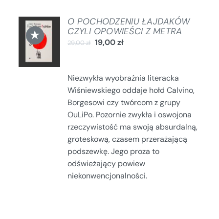
O POCHODZENIU ŁAJDAKÓW
DODAJ
CZYLI OPOWIEŚCI Z METRA
★
DO
19,00
zł
29,00
zł
KOSZYKA
/
SZCZEGÓŁY
Niezwykła wyobraźnia literacka
Wiśniewskiego oddaje hołd Calvino,
Borgesowi czy twórcom z grupy
OuLiPo. Pozornie zwykła i oswojona
rzeczywistość ma swoją absurdalną,
groteskową, czasem przerażającą
podszewkę. Jego proza to
odświeżający powiew
niekonwencjonalności.