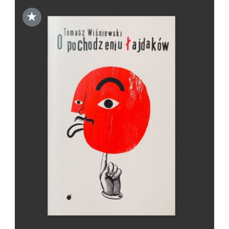
★
DODAJ DO KOSZYKA
/
SZCZEGÓŁY