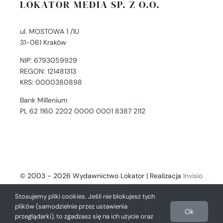
LOKATOR MEDIA SP. Z O.O.
ul. MOSTOWA 1 /1U
31-061 Kraków
NIP: 6793059929
REGON: 121481313
KRS: 0000380898
Bank Millenium
PL 62 1160 2202 0000 0001 8387 2112
© 2003 - 2026 Wydawnictwo Lokator | Realizacja
Invisio
- Digital Solutions
Stosujemy pliki cookies. Jeśli nie blokujesz tych
plików (samodzielnie przez ustawienia
Ok
przeglądarki), to zgadzasz się na ich użycie oraz