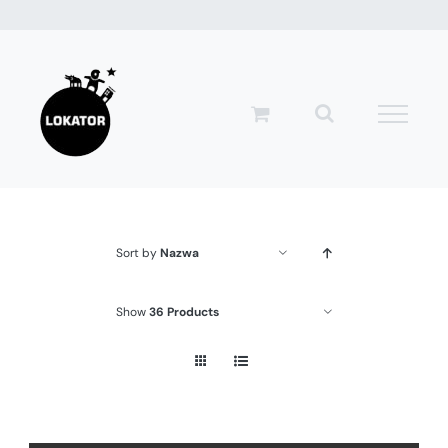
Przejdź
do
zawartości
Sort by
Nazwa
Show
36 Products