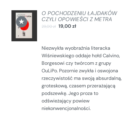
O POCHODZENIU ŁAJDAKÓW
DODAJ
CZYLI OPOWIEŚCI Z METRA
★
DO
19,00
zł
29,00
zł
KOSZYKA
/
SZCZEGÓŁY
Niezwykła wyobraźnia literacka
Wiśniewskiego oddaje hołd Calvino,
Borgesowi czy twórcom z grupy
OuLiPo. Pozornie zwykła i oswojona
rzeczywistość ma swoją absurdalną,
groteskową, czasem przerażającą
podszewkę. Jego proza to
odświeżający powiew
niekonwencjonalności.