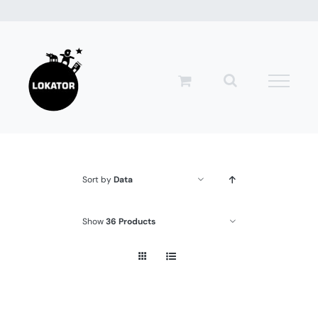
Przejdź
do
zawartości
Sort by
Data
Show
36 Products