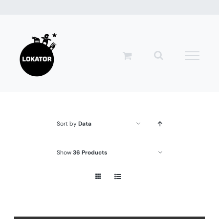
Przejdź
do
zawartości
Sort by
Data
Show
36 Products