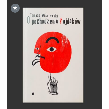
★
DODAJ DO KOSZYKA
/
SZCZEGÓŁY