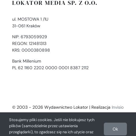
LOKATOR MEDIA SP. Z O.O.
ul. MOSTOWA 1 /1U
31-061 Kraków
NIP: 6793059929
REGON: 121481313
KRS: 0000380898
Bank Millenium
PL 62 1160 2202 0000 0001 8387 2112
© 2003 - 2026 Wydawnictwo Lokator | Realizacja
Invisio
- Digital Solutions
Stosujemy pliki cookies. Jeśli nie blokujesz tych
plików (samodzielnie przez ustawienia
Ok
przeglądarki), to zgadzasz się na ich użycie oraz