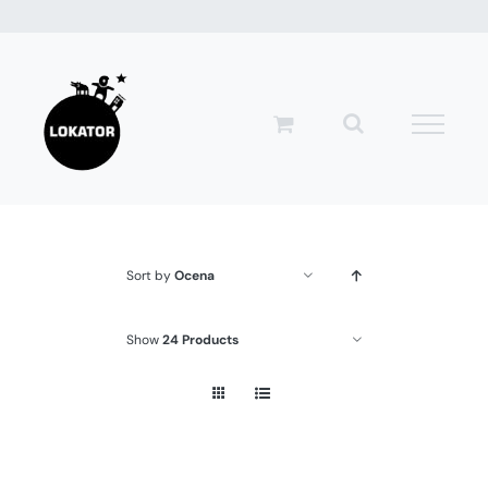
Przejdź
do
zawartości
Sort by
Ocena
Show
24 Products