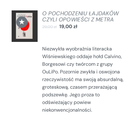
O POCHODZENIU ŁAJDAKÓW
DODAJ
CZYLI OPOWIEŚCI Z METRA
★
DO
19,00
zł
29,00
zł
KOSZYKA
/
SZCZEGÓŁY
Niezwykła wyobraźnia literacka
Wiśniewskiego oddaje hołd Calvino,
Borgesowi czy twórcom z grupy
OuLiPo. Pozornie zwykła i oswojona
rzeczywistość ma swoją absurdalną,
groteskową, czasem przerażającą
podszewkę. Jego proza to
odświeżający powiew
niekonwencjonalności.