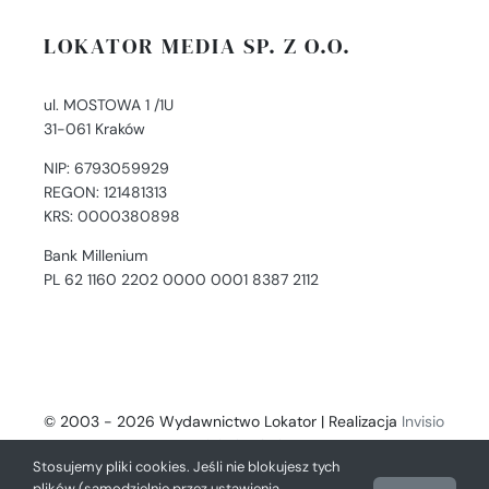
LOKATOR MEDIA SP. Z O.O.
ul. MOSTOWA 1 /1U
31-061 Kraków
NIP: 6793059929
REGON: 121481313
KRS: 0000380898
Bank Millenium
PL 62 1160 2202 0000 0001 8387 2112
© 2003 - 2026 Wydawnictwo Lokator | Realizacja
Invisio
- Digital Solutions
Stosujemy pliki cookies. Jeśli nie blokujesz tych
plików (samodzielnie przez ustawienia