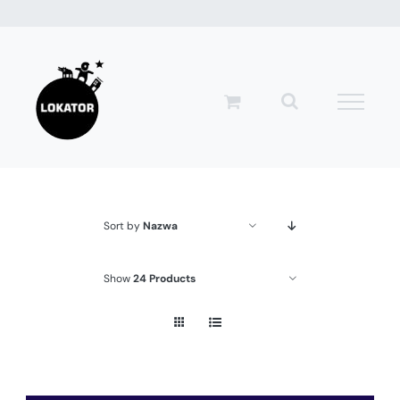
Przejdź
do
zawartości
Sort by
Nazwa
Show
24 Products