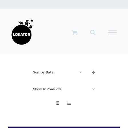
Przejdź
do
zawartości
Sort by
Data
Show
12 Products