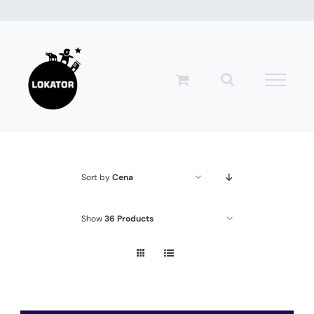
Przejdź
do
zawartości
Sort by
Cena
Show
36 Products