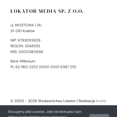
LOKATOR MEDIA SP. Z O.O.
ul. MOSTOWA 1 /1U
31-061 Kraków
NIP: 6793059929
REGON: 121481313
KRS: 0000380898
Bank Millenium
PL 62 1160 2202 0000 0001 8387 2112
© 2003 - 2026 Wydawnictwo Lokator | Realizacja
Invisio
- Digital Solutions
Stosujemy pliki cookies. Jeśli nie blokujesz tych
plików (samodzielnie przez ustawienia