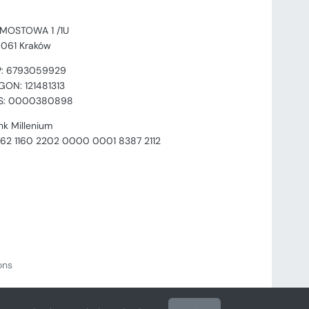
. MOSTOWA 1 /1U
-061 Kraków
P: 6793059929
GON: 121481313
S: 0000380898
nk Millenium
 62 1160 2202 0000 0001 8387 2112
ions