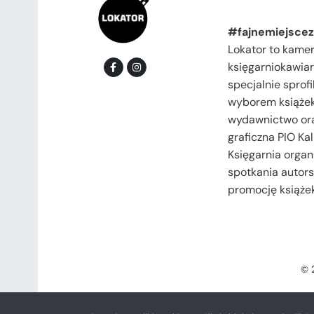
#fajnemiejscez
Lokator to kame
księgarniokawiar
specjalnie spro
wyborem książek
wydawnictwo or
graficzna PIO Kal
Księgarnia organi
spotkania autors
promocję książek
© 