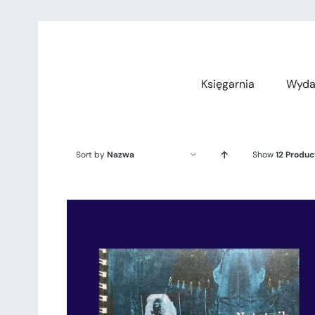
Przejdź
do
zawartości
Księgarnia
Wyda
Sort by
Nazwa
Show
12 Produc