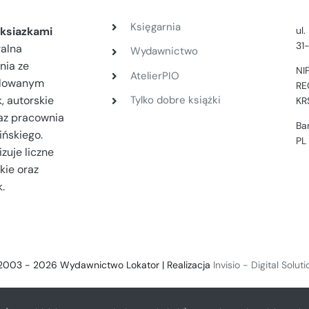
Księgarnia
ul
ksiazkami
31
ralna
Wydawnictwo
nia ze
NI
AtelierPIO
filowanym
RE
, autorskie
Tylko dobre książki
KR
az pracownia
Ba
ińskiego.
PL
zuje liczne
kie oraz
.
2003 - 2026 Wydawnictwo Lokator | Realizacja
Invisio - Digital Solut