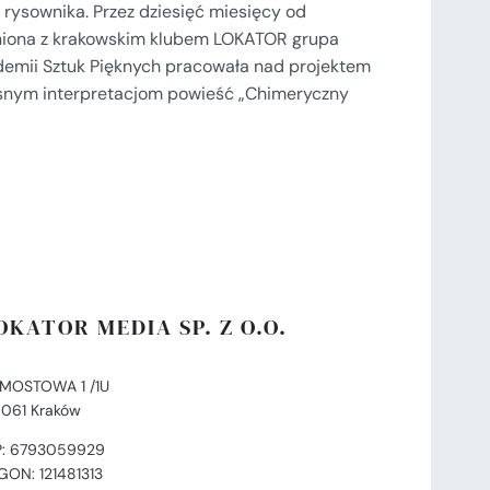
 rysownika. Przez dziesięć miesięcy od
aźniona z krakowskim klubem LOKATOR grupa
demii Sztuk Pięknych pracowała nad projektem
asnym interpretacjom powieść „Chimeryczny
OKATOR MEDIA SP. Z O.O.
. MOSTOWA 1 /1U
-061 Kraków
P: 6793059929
GON: 121481313