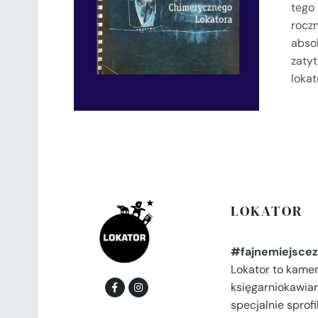
tego
SZCZEGÓŁY
rocz
abso
zaty
lokat
LOKATOR
#fajnemiejscez
Lokator to kame
księgarniokawiar
specjalnie spro