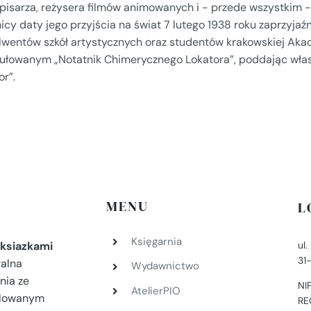
 pisarza, reżysera filmów animowanych i - przede wszystkim -
nicy daty jego przyjścia na świat 7 lutego 1938 roku zaprzyj
lwentów szkół artystycznych oraz studentów krakowskiej Aka
tułowanym „Notatnik Chimerycznego Lokatora”, poddając wł
or”.
MENU
L
Księgarnia
ul
ksiazkami
31
ralna
Wydawnictwo
nia ze
NI
AtelierPIO
filowanym
RE