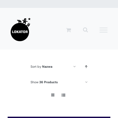
Przejdź
do
zawartości
Sort by
Nazwa
Show
36 Products