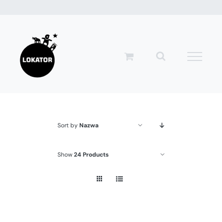
Przejdź
do
zawartości
Sort by
Nazwa
Show
24 Products