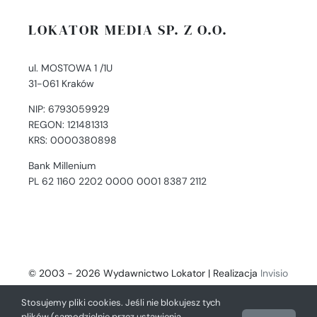
LOKATOR MEDIA SP. Z O.O.
ul. MOSTOWA 1 /1U
31-061 Kraków
NIP: 6793059929
REGON: 121481313
KRS: 0000380898
Bank Millenium
PL 62 1160 2202 0000 0001 8387 2112
© 2003 - 2026 Wydawnictwo Lokator | Realizacja
Invisio
- Digital Solutions
Stosujemy pliki cookies. Jeśli nie blokujesz tych
plików (samodzielnie przez ustawienia