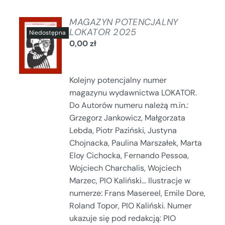
MAGAZYN POTENCJALNY
LOKATOR 2025
0,00
zł
SZCZEGÓŁY
Kolejny potencjalny numer
magazynu wydawnictwa LOKATOR.
Do Autorów numeru należą m.in.:
Grzegorz Jankowicz, Małgorzata
Lebda, Piotr Paziński, Justyna
Chojnacka, Paulina Marszałek, Marta
Eloy Cichocka, Fernando Pessoa,
Wojciech Charchalis, Wojciech
Marzec, PIO Kaliński... Ilustracje w
numerze: Frans Masereel, Emile Dore,
Roland Topor, PIO Kaliński. Numer
ukazuje się pod redakcją: PIO