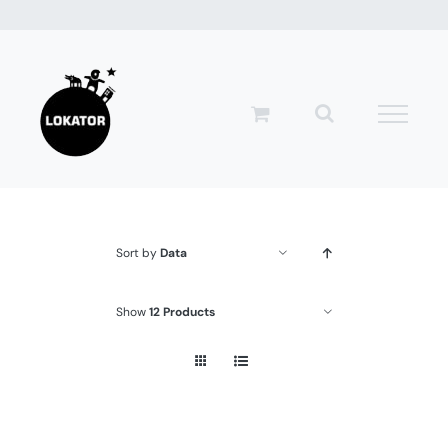
Przejdź
do
zawartości
Sort by
Data
Show
12 Products