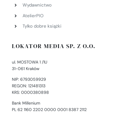
Wydawnictwo
AtelierPIO
Tylko dobre książki
LOKATOR MEDIA SP. Z O.O.
ul. MOSTOWA 1 /1U
31-061 Kraków
NIP: 6793059929
REGON: 121481313
KRS: 0000380898
Bank Millenium
PL 62 1160 2202 0000 0001 8387 2112