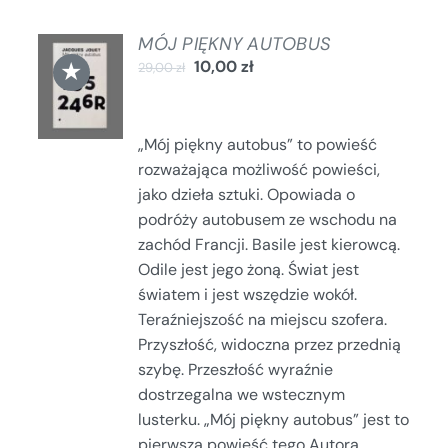
MÓJ PIĘKNY AUTOBUS
DODAJ
★
10,00
zł
29,00
zł
DO
KOSZYKA
/
SZCZEGÓŁY
„Mój piękny autobus” to powieść
rozważająca możliwość powieści,
jako dzieła sztuki. Opowiada o
podróży autobusem ze wschodu na
zachód Francji. Basile jest kierowcą.
Odile jest jego żoną. Świat jest
światem i jest wszędzie wokół.
Teraźniejszość na miejscu szofera.
Przyszłość, widoczna przez przednią
szybę. Przeszłość wyraźnie
dostrzegalna we wstecznym
lusterku. „Mój piękny autobus” jest to
pierwsza powieść tego Autora