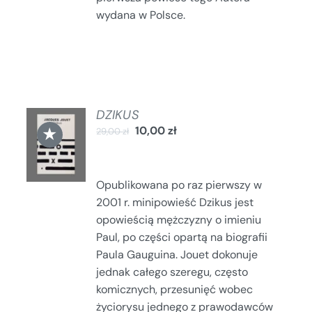
wydana w Polsce.
DZIKUS
DODAJ
★
10,00
zł
29,00
zł
DO
KOSZYKA
/
SZCZEGÓŁY
Opublikowana po raz pierwszy w
2001 r. minipowieść Dzikus jest
opowieścią mężczyzny o imieniu
Paul, po części opartą na biografii
Paula Gauguina. Jouet dokonuje
jednak całego szeregu, często
komicznych, przesunięć wobec
życiorysu jednego z prawodawców