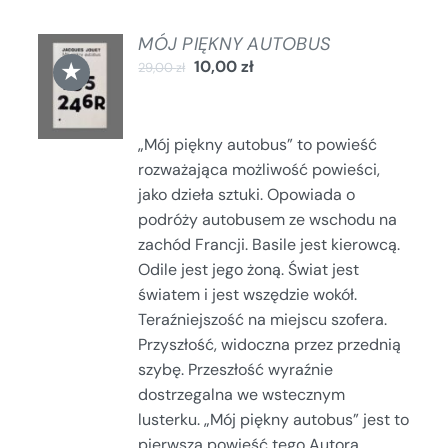
MÓJ PIĘKNY AUTOBUS
DODAJ
★
10,00
zł
29,00
zł
DO
KOSZYKA
/
SZCZEGÓŁY
„Mój piękny autobus” to powieść
rozważająca możliwość powieści,
jako dzieła sztuki. Opowiada o
podróży autobusem ze wschodu na
zachód Francji. Basile jest kierowcą.
Odile jest jego żoną. Świat jest
światem i jest wszędzie wokół.
Teraźniejszość na miejscu szofera.
Przyszłość, widoczna przez przednią
szybę. Przeszłość wyraźnie
dostrzegalna we wstecznym
lusterku. „Mój piękny autobus” jest to
pierwsza powieść tego Autora