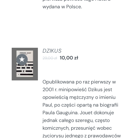
wydana w Polsce.
DZIKUS
DODAJ
★
10,00
zł
29,00
zł
DO
KOSZYKA
/
SZCZEGÓŁY
Opublikowana po raz pierwszy w
2001 r. minipowieść Dzikus jest
opowieścią mężczyzny o imieniu
Paul, po części opartą na biografii
Paula Gauguina. Jouet dokonuje
jednak całego szeregu, często
komicznych, przesunięć wobec
życiorysu jednego z prawodawców