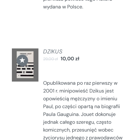
wydana w Polsce.
DZIKUS
DODAJ
★
10,00
zł
29,00
zł
DO
KOSZYKA
/
SZCZEGÓŁY
Opublikowana po raz pierwszy w
2001 r. minipowieść Dzikus jest
opowieścią mężczyzny o imieniu
Paul, po części opartą na biografii
Paula Gauguina. Jouet dokonuje
jednak całego szeregu, często
komicznych, przesunięć wobec
życiorysu jednego z prawodawców