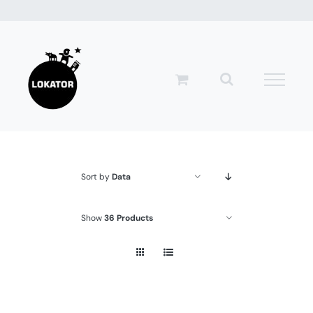
Przejdź
do
zawartości
Sort by
Data
Show
36 Products