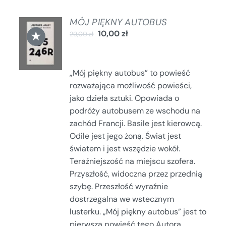
MÓJ PIĘKNY AUTOBUS
DODAJ
★
10,00
zł
29,00
zł
DO
KOSZYKA
/
SZCZEGÓŁY
„Mój piękny autobus” to powieść
rozważająca możliwość powieści,
jako dzieła sztuki. Opowiada o
podróży autobusem ze wschodu na
zachód Francji. Basile jest kierowcą.
Odile jest jego żoną. Świat jest
światem i jest wszędzie wokół.
Teraźniejszość na miejscu szofera.
Przyszłość, widoczna przez przednią
szybę. Przeszłość wyraźnie
dostrzegalna we wstecznym
lusterku. „Mój piękny autobus” jest to
pierwsza powieść tego Autora