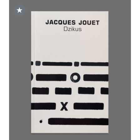
★
DODAJ DO KOSZYKA
/
SZCZEGÓŁY