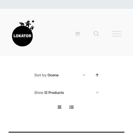
Przejdź
do
zawartości
Sort by
Ocena
Show
12 Products