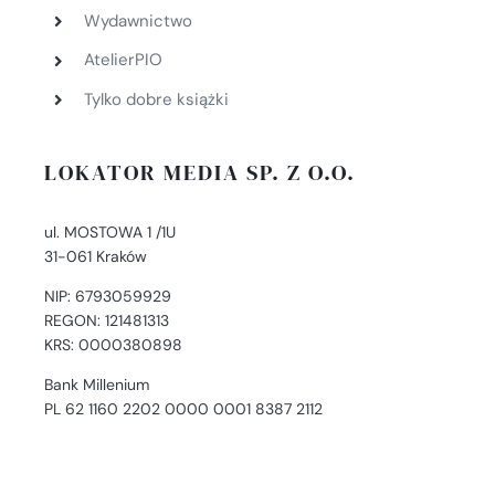
Wydawnictwo
AtelierPIO
Tylko dobre książki
LOKATOR MEDIA SP. Z O.O.
ul. MOSTOWA 1 /1U
31-061 Kraków
NIP: 6793059929
REGON: 121481313
KRS: 0000380898
Bank Millenium
PL 62 1160 2202 0000 0001 8387 2112