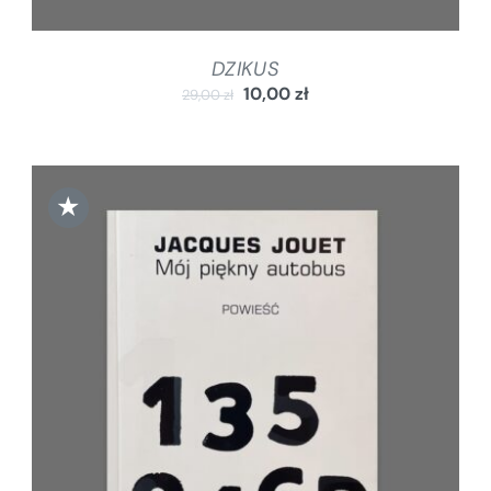
DZIKUS
10,00
zł
29,00
zł
★
DODAJ DO KOSZYKA
/
SZCZEGÓŁY