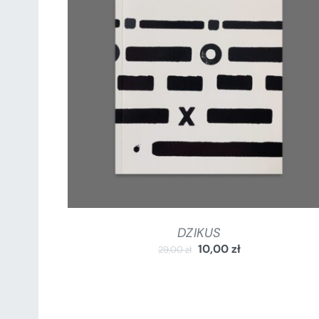
DODAJ DO KOSZYKA
/
SZCZEGÓŁY
DZIKUS
10,00
zł
29,00
zł