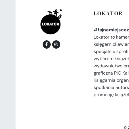
LOKATOR
#fajnemiejscez
Lokator to kame
księgarniokawiar
specjalnie spro
wyborem książek
wydawnictwo or
graficzna PIO Kal
Księgarnia organi
spotkania autors
promocję książek
© 