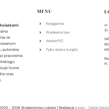
MENU
L
Księgarnia
ul
ksiazkami
31
ralna
Wydawnictwo
nia ze
NI
AtelierPIO
filowanym
RE
, autorskie
Tylko dobre książki
KR
az pracownia
Ba
ińskiego.
PL
zuje liczne
kie oraz
.
2003 - 2026 Wydawnictwo Lokator | Realizacja
Invisio - Digital Solut