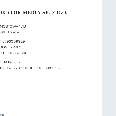
OKATOR MEDIA SP. Z O.O.
. MOSTOWA 1 /1U
-061 Kraków
P: 6793059929
GON: 121481313
S: 0000380898
nk Millenium
 62 1160 2202 0000 0001 8387 2112
ions