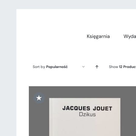
Przejdź
do
zawartości
Księgarnia
Wyda
Sort by
Popularność
Show
12 Produc
★