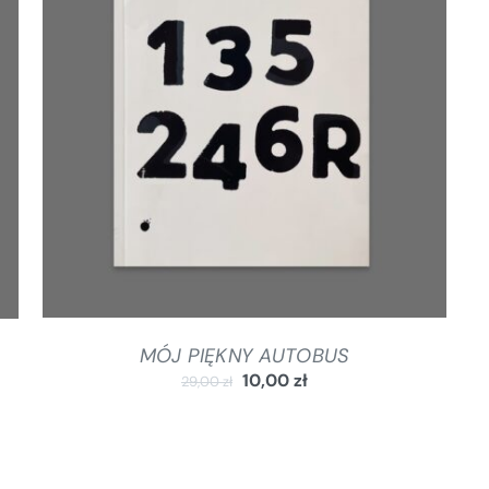
DODAJ DO KOSZYKA
/
SZCZEGÓŁY
MÓJ PIĘKNY AUTOBUS
10,00
zł
29,00
zł