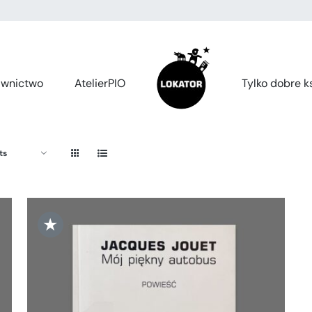
wnictwo
AtelierPIO
Tylko dobre ks
ts
★