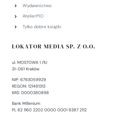
Wydawnictwo
AtelierPIO
Tylko dobre książki
LOKATOR MEDIA SP. Z O.O.
ul. MOSTOWA 1 /1U
31-061 Kraków
NIP: 6793059929
REGON: 121481313
KRS: 0000380898
Bank Millenium
PL 62 1160 2202 0000 0001 8387 2112