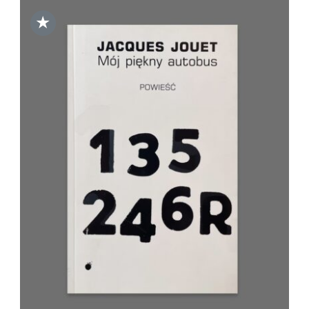
★
DODAJ DO KOSZYKA
/
SZCZEGÓŁY