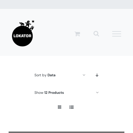
Przejdź
do
zawartości
Sort by
Data
Show
12 Products