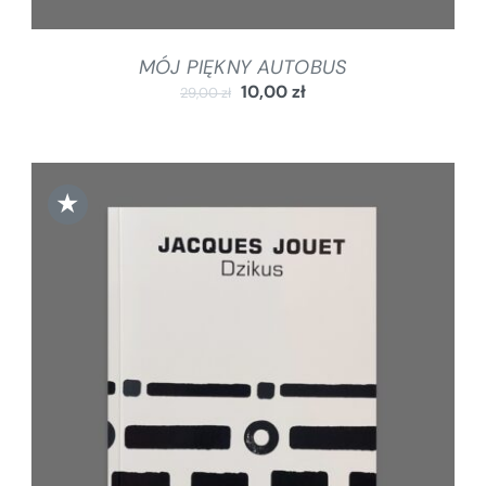
MÓJ PIĘKNY AUTOBUS
10,00
zł
29,00
zł
★
DODAJ DO KOSZYKA
/
SZCZEGÓŁY