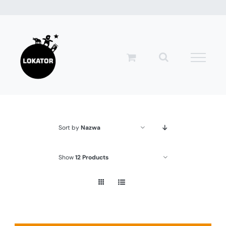
Przejdź
do
zawartości
Sort by
Nazwa
Show
12 Products