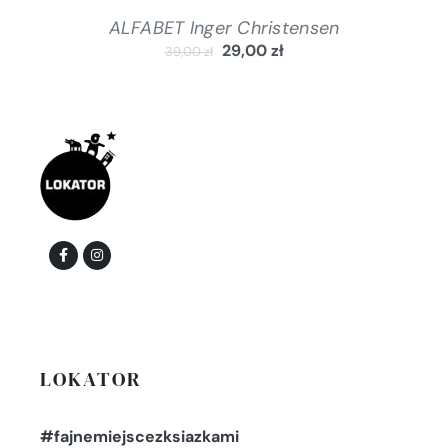
ALFABET Inger Christensen
29,00
zł
39,00
zł
LOKATOR
#fajnemiejscezksiazkami