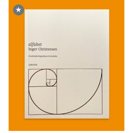
★
DODAJ DO KOSZYKA
/
SZCZEGÓŁY