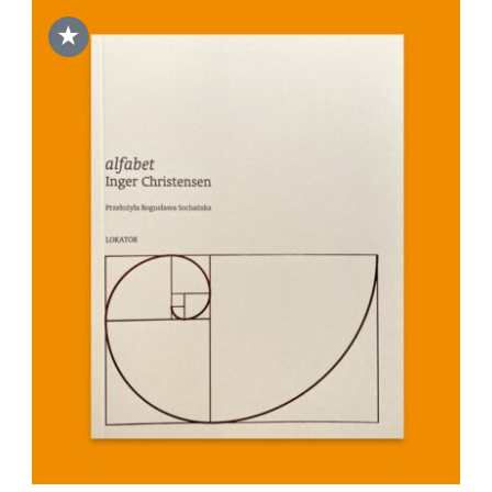
★
DODAJ DO KOSZYKA
/
SZCZEGÓŁY