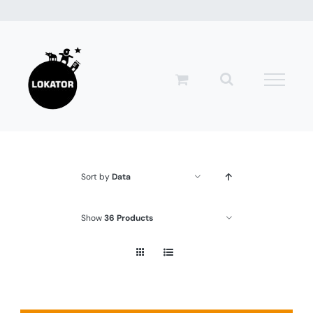
Przejdź
do
zawartości
Sort by
Data
Show
36 Products