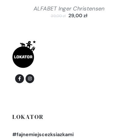
ALFABET Inger Christensen
29,00
zł
39,00
zł
LOKATOR
#fajnemiejscezksiazkami