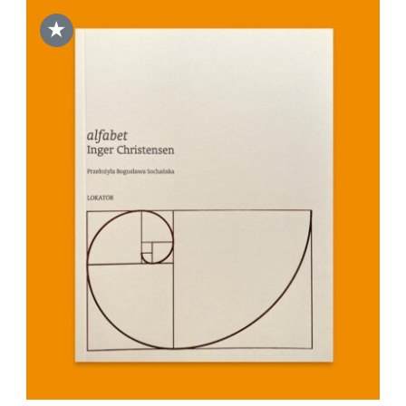
★
DODAJ DO KOSZYKA
/
SZCZEGÓŁY