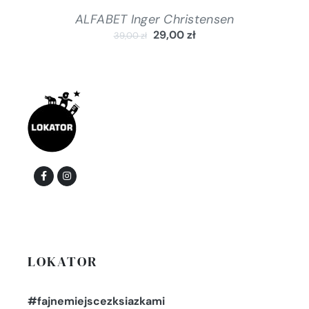
ALFABET Inger Christensen
29,00
zł
39,00
zł
LOKATOR
#fajnemiejscezksiazkami