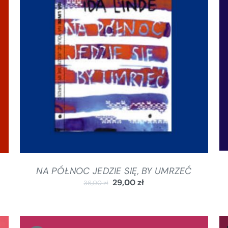
DODAJ DO KOSZYKA
/
SZCZEGÓŁY
NA PÓŁNOC JEDZIE SIĘ, BY UMRZEĆ
29,00
zł
36,00
zł