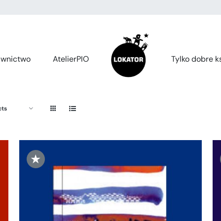
wnictwo
AtelierPIO
Tylko dobre ks
cts
★