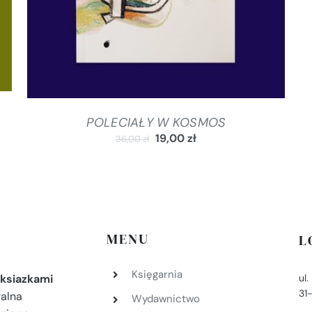
POLECIAŁY W KOSMOS
19,00
zł
36,00
zł
MENU
L
Księgarnia
ul
ksiazkami
31
ralna
Wydawnictwo