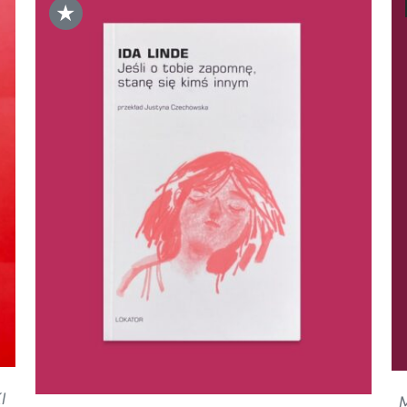
★
DODAJ DO KOSZYKA
/
SZCZEGÓŁY
I