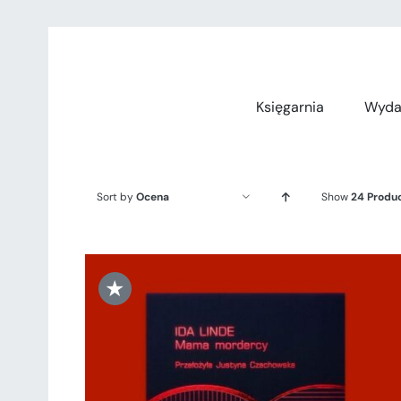
Przejdź
do
zawartości
Księgarnia
Wyda
Sort by
Ocena
Show
24 Produ
★