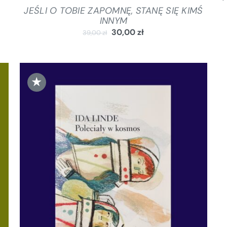
JEŚLI O TOBIE ZAPOMNĘ, STANĘ SIĘ KIMŚ
INNYM
30,00
zł
39,00
zł
★
DODAJ DO KOSZYKA
/
SZCZEGÓŁY