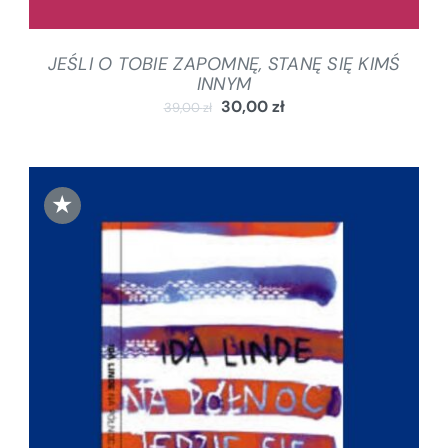
JEŚLI O TOBIE ZAPOMNĘ, STANĘ SIĘ KIMŚ
INNYM
30,00
zł
39,00
zł
★
DODAJ DO KOSZYKA
/
SZCZEGÓŁY