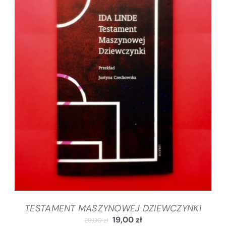
DODAJ DO KOSZYKA
/
SZCZEGÓŁY
TESTAMENT MASZYNOWEJ DZIEWCZYNKI
19,00
zł
29,00
zł