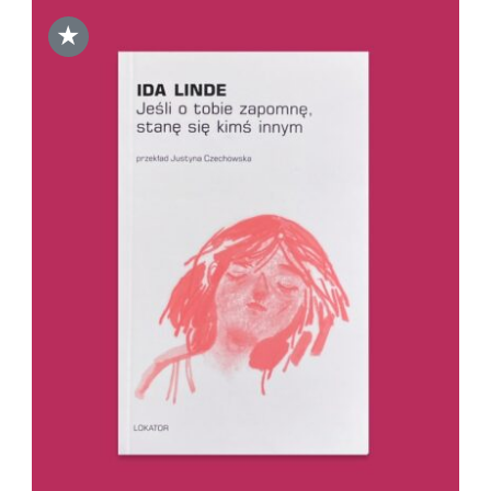
★
DODAJ DO KOSZYKA
/
SZCZEGÓŁY