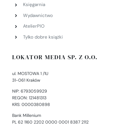
Księgarnia
Wydawnictwo
AtelierPIO
Tylko dobre książki
LOKATOR MEDIA SP. Z O.O.
ul. MOSTOWA 1 /1U
31-061 Kraków
NIP: 6793059929
REGON: 121481313
KRS: 0000380898
Bank Millenium
PL 62 1160 2202 0000 0001 8387 2112