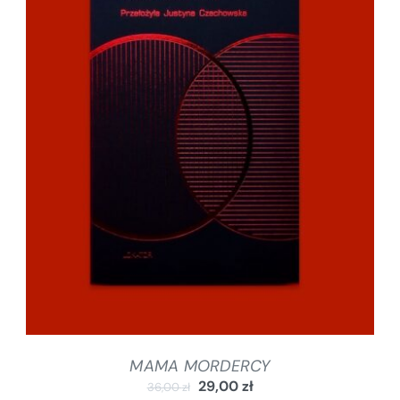
DODAJ DO KOSZYKA
/
SZCZEGÓŁY
MAMA MORDERCY
29,00
zł
36,00
zł