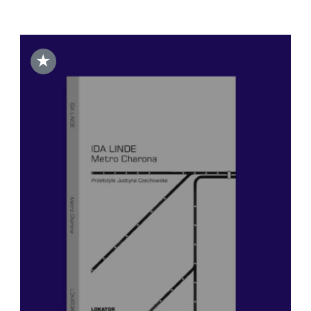
★
DODAJ DO KOSZYKA
/
SZCZEGÓŁY