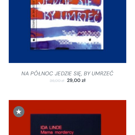
NA PÓŁNOC JEDZIE SIĘ, BY UMRZEĆ
29,00
zł
36,00
zł
★