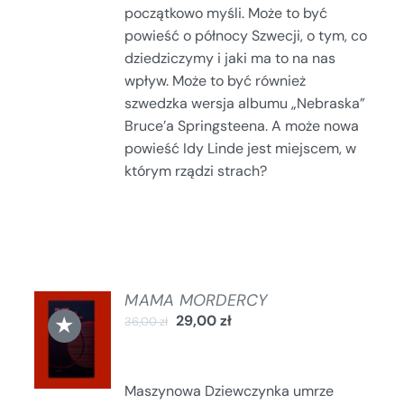
początkowo myśli. Może to być
powieść o północy Szwecji, o tym, co
dziedziczymy i jaki ma to na nas
wpływ. Może to być również
szwedzka wersja albumu „Nebraska”
Bruce’a Springsteena. A może nowa
powieść Idy Linde jest miejscem, w
którym rządzi strach?
MAMA MORDERCY
DODAJ
★
29,00
zł
36,00
zł
DO
KOSZYKA
/
SZCZEGÓŁY
Maszynowa Dziewczynka umrze