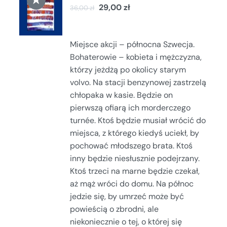
29,00
zł
36,00
zł
KOSZYKA
/
SZCZEGÓŁY
Miejsce akcji – północna Szwecja.
Bohaterowie – kobieta i mężczyzna,
którzy jeżdżą po okolicy starym
volvo. Na stacji benzynowej zastrzelą
chłopaka w kasie. Będzie on
pierwszą ofiarą ich morderczego
turnée. Ktoś będzie musiał wrócić do
miejsca, z którego kiedyś uciekł, by
pochować młodszego brata. Ktoś
inny będzie niesłusznie podejrzany.
Ktoś trzeci na marne będzie czekał,
aż mąż wróci do domu. Na północ
jedzie się, by umrzeć może być
powieścią o zbrodni, ale
niekoniecznie o tej, o której się