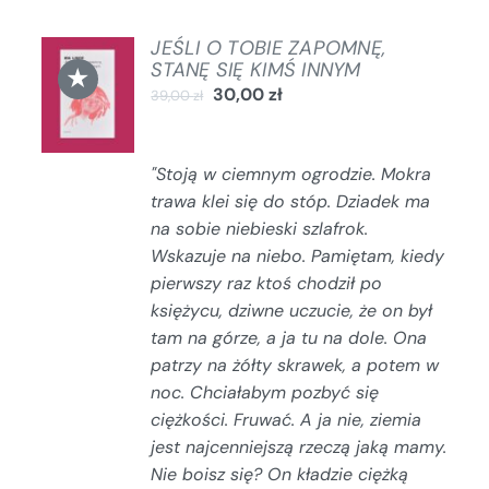
JEŚLI O TOBIE ZAPOMNĘ,
DODAJ
STANĘ SIĘ KIMŚ INNYM
★
DO
30,00
zł
39,00
zł
KOSZYKA
/
SZCZEGÓŁY
"Stoją w ciemnym ogrodzie. Mokra
trawa klei się do stóp. Dziadek ma
na sobie niebieski szlafrok.
Wskazuje na niebo.
Pamiętam, kiedy
pierwszy raz ktoś chodził po
księżycu, dziwne uczucie, że on był
tam na górze, a ja tu na dole.
Ona
patrzy na żółty skrawek, a potem w
noc.
Chciałabym pozbyć się
ciężkości. Fruwać.
A ja nie, ziemia
jest najcenniejszą rzeczą jaką mamy.
Nie boisz się?
On kładzie ciężką