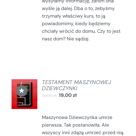
wysyłamy informację, zanim ona
wyśle ją dalej. Dba o to, żebyśmy
trzymały właściwy kurs, to ją
powiadomimy, kiedy będziemy
chciały wrócić do domu. Czy to jest
nasz dom? Nie sądzę.
TESTAMENT MASZYNOWEJ
DODAJ
DZIEWCZYNKI
★
DO
19,00
zł
29,00
zł
KOSZYKA
/
SZCZEGÓŁY
Maszynowa Dziewczynka umrze
pierwsza. Tak postanowiła. Ale
wszyscy inni zdążą umrzeć przed nią.