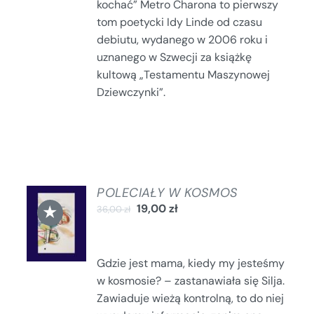
kochać” Metro Charona to pierwszy
tom poetycki Idy Linde od czasu
debiutu, wydanego w 2006 roku i
uznanego w Szwecji za książkę
kultową „Testamentu Maszynowej
Dziewczynki”.
POLECIAŁY W KOSMOS
DODAJ
★
19,00
zł
36,00
zł
DO
KOSZYKA
/
SZCZEGÓŁY
Gdzie jest mama, kiedy my jesteśmy
w kosmosie? – zastanawiała się Silja.
Zawiaduje wieżą kontrolną, to do niej