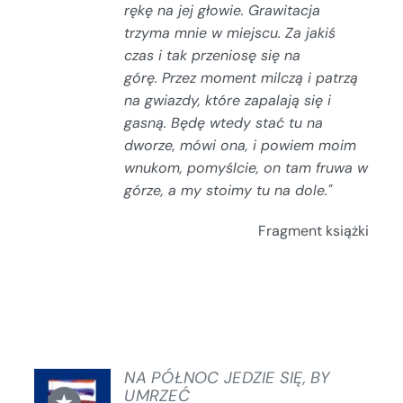
rękę na jej głowie.
Grawitacja
trzyma mnie w miejscu. Za jakiś
czas
i tak przeniosę się na
górę.
Przez moment milczą i patrzą
na gwiazdy, które zapalają się i
gasną.
Będę wtedy stać tu na
dworze, mówi ona, i powiem moim
wnukom, pomyślcie, on tam fruwa w
górze, a my stoimy tu na dole."
Fragment książki
NA PÓŁNOC JEDZIE SIĘ, BY
DODAJ
UMRZEĆ
★
DO