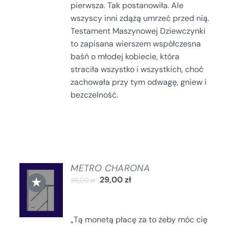
pierwsza. Tak postanowiła. Ale
wszyscy inni zdążą umrzeć przed nią.
Testament Maszynowej Dziewczynki
to zapisana wierszem współczesna
baśń o młodej kobiecie, która
straciła wszystko i wszystkich, choć
zachowała przy tym odwagę, gniew i
bezczelność.
METRO CHARONA
DODAJ
★
29,00
zł
36,00
zł
DO
KOSZYKA
/
SZCZEGÓŁY
„Tą monetą płacę za to żeby móc cię