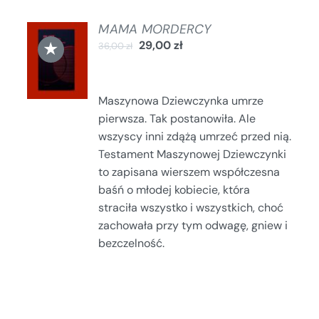
MAMA MORDERCY
DODAJ
★
29,00
zł
36,00
zł
DO
KOSZYKA
/
SZCZEGÓŁY
Maszynowa Dziewczynka umrze
pierwsza. Tak postanowiła. Ale
wszyscy inni zdążą umrzeć przed nią.
Testament Maszynowej Dziewczynki
to zapisana wierszem współczesna
baśń o młodej kobiecie, która
straciła wszystko i wszystkich, choć
zachowała przy tym odwagę, gniew i
bezczelność.