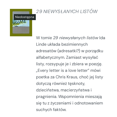
29 NIEWYSŁANYCH LISTÓW
SZCZEGÓŁY
W tomie
29 niewysłanych listów
Ida
Linde układa bezimiennych
adresatów (adresatki?) w porządku
alfabetycznym. Zamiast wysyłać
listy, rozsypuje je i zbiera w poezję.
„Every letter is a love letter” mówi
poetka za Chris Kraus, choć jej listy
dotyczą również tęsknoty,
dzieciństwa, macierzyństwa i
pragnienia. Wspomnienia mieszają
się tu z życzeniami i odnotowaniem
suchych faktów.