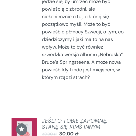
jedzie się, by umrzeć może być
powieścią o zbrodni, ale
niekoniecznie o tej, o której się
początkowo myśli. Może to być
powieść o północy Szwecji, o tym, co
dziedziczymy i jaki ma to na nas
wpływ. Może to być również
szwedzka wersja albumu „Nebraska”
Bruce’a Springsteena. A może nowa
powieść Idy Linde jest miejscem, w
którym rządzi strach?
JEŚLI O TOBIE ZAPOMNĘ,
DODAJ
STANĘ SIĘ KIMŚ INNYM
★
DO
30,00
zł
39,00
zł
KOSZYKA