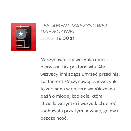
TESTAMENT MASZYNOWEJ
DODAJ
DZIEWCZYNKI
★
DO
19,00
zł
29,00
zł
KOSZYKA
/
SZCZEGÓŁY
Maszynowa Dziewczynka umrze
pierwsza. Tak postanowiła. Ale
wszyscy inni zdążą umrzeć przed nią.
Testament Maszynowej Dziewczynki
to zapisana wierszem współczesna
baśń o młodej kobiecie, która
straciła wszystko i wszystkich, choć
zachowała przy tym odwagę, gniew i
bezczelność.