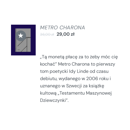
METRO CHARONA
DODAJ
★
29,00
zł
36,00
zł
DO
KOSZYKA
/
SZCZEGÓŁY
„Tą monetą płacę za to żeby móc cię
kochać” Metro Charona to pierwszy
tom poetycki Idy Linde od czasu
debiutu, wydanego w 2006 roku i
uznanego w Szwecji za książkę
kultową „Testamentu Maszynowej
Dziewczynki”.