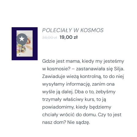
POLECIAŁY W KOSMOS
DODAJ
★
19,00
zł
36,00
zł
DO
KOSZYKA
/
SZCZEGÓŁY
Gdzie jest mama, kiedy my jesteśmy
w kosmosie? – zastanawiała się Silja.
Zawiaduje wieżą kontrolną, to do niej
wysyłamy informację, zanim ona
wyśle ją dalej. Dba o to, żebyśmy
trzymały właściwy kurs, to ją
powiadomimy, kiedy będziemy
chciały wrócić do domu. Czy to jest
nasz dom? Nie sądzę.