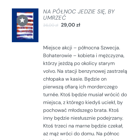
NA PÓŁNOC JEDZIE SIĘ, BY
DODAJ
UMRZEĆ
★
DO
29,00
zł
36,00
zł
KOSZYKA
/
SZCZEGÓŁY
Miejsce akcji – północna Szwecja.
Bohaterowie – kobieta i mężczyzna,
którzy jeżdżą po okolicy starym
volvo. Na stacji benzynowej zastrzelą
chłopaka w kasie. Będzie on
pierwszą ofiarą ich morderczego
turnée. Ktoś będzie musiał wrócić do
miejsca, z którego kiedyś uciekł, by
pochować młodszego brata. Ktoś
inny będzie niesłusznie podejrzany.
Ktoś trzeci na marne będzie czekał,
aż mąż wróci do domu. Na północ