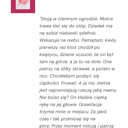
/
SZCZEGÓŁY
"Stoją w ciemnym ogrodzie. Mokra
trawa klei się do stóp. Dziadek ma
na sobie niebieski szlafrok.
Wskazuje na niebo.
Pamiętam, kiedy
pierwszy raz ktoś chodził po
księżycu, dziwne uczucie, że on był
tam na górze, a ja tu na dole.
Ona
patrzy na żółty skrawek, a potem w
noc.
Chciałabym pozbyć się
ciężkości. Fruwać.
A ja nie, ziemia
jest najcenniejszą rzeczą jaką mamy.
Nie boisz się?
On kładzie ciężką
rękę na jej głowie.
Grawitacja
trzyma mnie w miejscu. Za jakiś
czas
i tak przeniosę się na
górę.
Przez moment milczą i patrzą