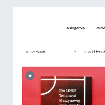
Przejdź
do
zawartości
Księgarnia
Wyda
Sort by
Nazwa
Show
36 Produ
★