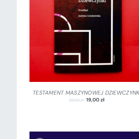
DODAJ DO KOSZYKA
/
SZCZEGÓŁY
TESTAMENT MASZYNOWEJ DZIEWCZYNK
19,00
zł
29,00
zł