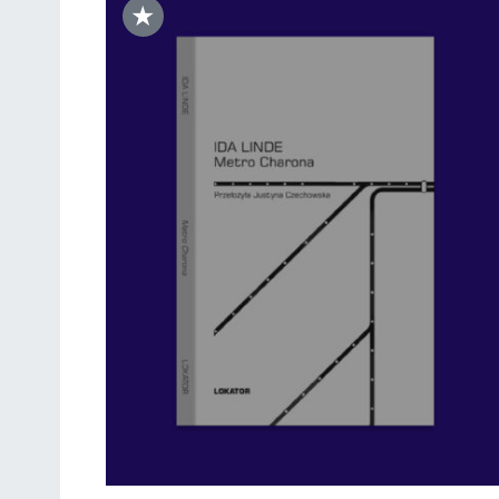
★
DODAJ DO KOSZYKA
/
SZCZEGÓŁY