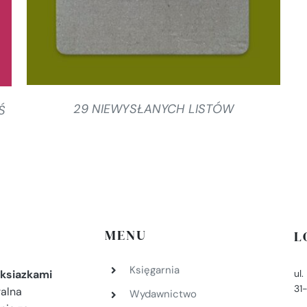
29 NIEWYSŁANYCH LISTÓW
Ś
MENU
L
Księgarnia
ul
ksiazkami
31
ralna
Wydawnictwo