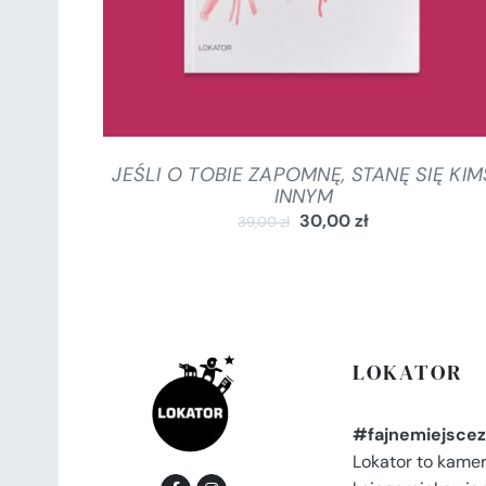
JEŚLI O TOBIE ZAPOMNĘ, STANĘ SIĘ KIM
INNYM
30,00
zł
39,00
zł
LOKATOR
#fajnemiejscez
Lokator to kame