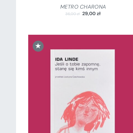
METRO CHARONA
29,00
zł
36,00
zł
★
DODAJ DO KOSZYKA
/
SZCZEGÓŁY