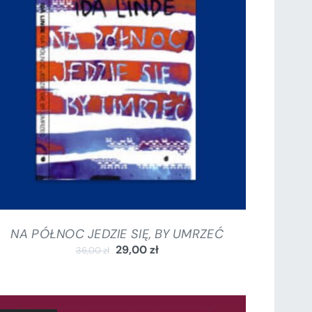
DODAJ DO KOSZYKA
/
SZCZEGÓŁY
NA PÓŁNOC JEDZIE SIĘ, BY UMRZEĆ
29,00
zł
36,00
zł