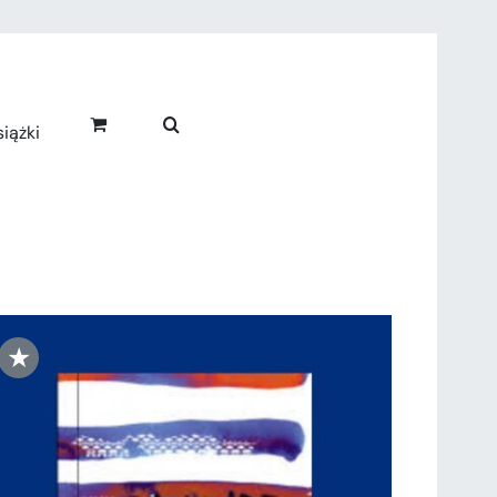
iążki
★