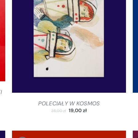
DODAJ DO KOSZYKA
/
SZCZEGÓŁY
I
POLECIAŁY W KOSMOS
19,00
zł
36,00
zł