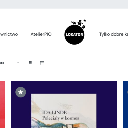
wnictwo
AtelierPIO
Tylko dobre ks
cts
★