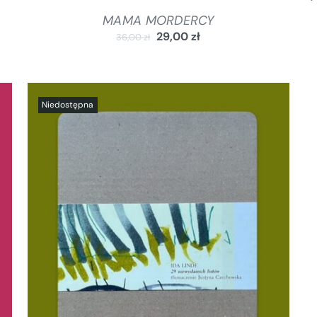
MAMA MORDERCY
29,00
zł
36,00
zł
SZCZEGÓŁY