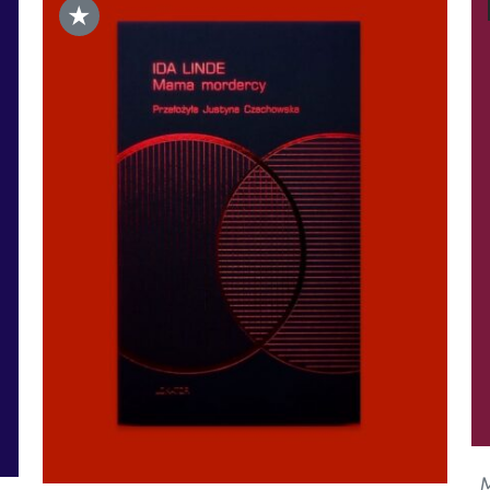
★
DODAJ DO KOSZYKA
/
SZCZEGÓŁY