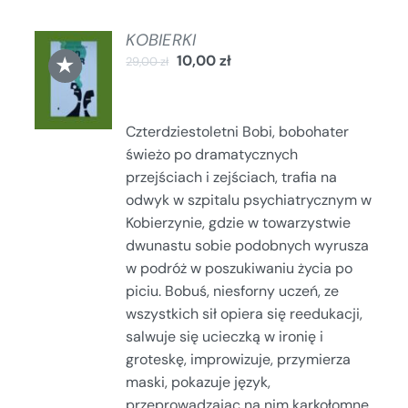
KOBIERKI
DODAJ
★
10,00
zł
29,00
zł
DO
KOSZYKA
/
SZCZEGÓŁY
Czterdziestoletni Bobi, bobohater
świeżo po dramatycznych
przejściach i zejściach, trafia na
odwyk w szpitalu psychiatrycznym w
Kobierzynie, gdzie w towarzystwie
dwunastu sobie podobnych wyrusza
w podróż w poszukiwaniu życia po
piciu. Bobuś, niesforny uczeń, ze
wszystkich sił opiera się reedukacji,
salwuje się ucieczką w ironię i
groteskę, improwizuje, przymierza
maski, pokazuje język,
przeprowadzając na nim karkołomne