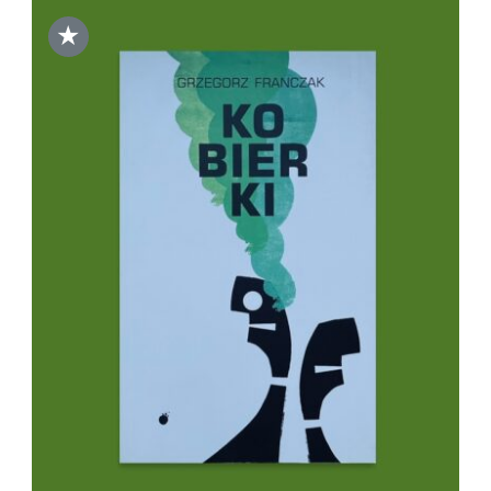
★
DODAJ DO KOSZYKA
/
SZCZEGÓŁY