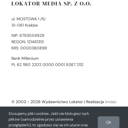
LOKATOR MEDIA SP. Z O.O.
ul. MOSTOWA 1 /1U
31-061 Kraków
NIP: 6793059929
REGON: 121481313
KRS: 0000380898
Bank Millenium
PL 62 1160 2202 0000 0001 8387 2112
© 2003 - 2026 Wydawnictwo Lokator | Realizacja
Invisio
- Digital Solutions
Stosujemy pliki cookies. Jeśli nie blokujesz tych
plików (samodzielnie przez ustawienia
Ok
przeglądarki), to zgadzasz się na ich użycie oraz