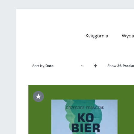
Przejdź
do
zawartości
Księgarnia
Wyda
Sort by
Data
Show
36 Produ
★