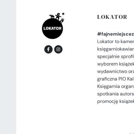
LOKATOR
#fajnemiejscez
Lokator to kame
księgarniokawiar
specjalnie spro
wyborem książek
wydawnictwo or
graficzna PIO Kal
Księgarnia organi
spotkania autors
promocję książek