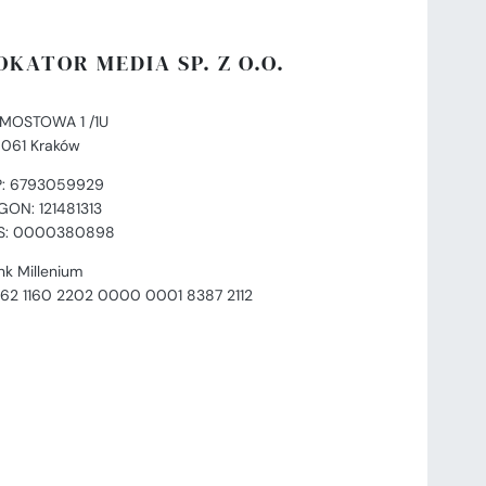
OKATOR MEDIA SP. Z O.O.
. MOSTOWA 1 /1U
-061 Kraków
P: 6793059929
GON: 121481313
S: 0000380898
nk Millenium
 62 1160 2202 0000 0001 8387 2112