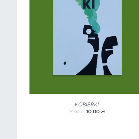
DODAJ DO KOSZYKA
/
SZCZEGÓŁY
KOBIERKI
10,00
zł
29,00
zł