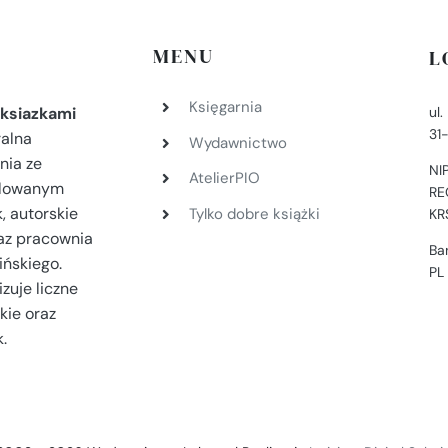
MENU
L
Księgarnia
ul
ksiazkami
31
ralna
Wydawnictwo
nia ze
NI
AtelierPIO
filowanym
RE
, autorskie
Tylko dobre książki
KR
az pracownia
Ba
ińskiego.
PL
zuje liczne
kie oraz
.